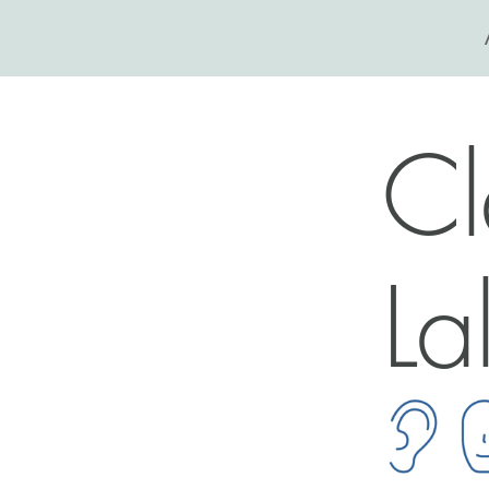
Cl
La