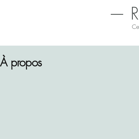
— R
Cer
À propos